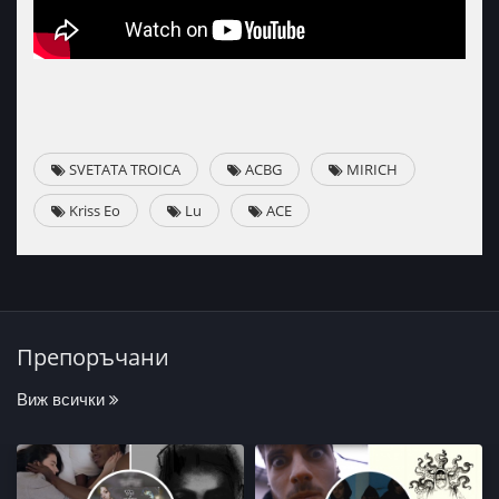
SVETATA TROICA
ACBG
MIRICH
Kriss Eo
Lu
ACE
Препоръчани
Виж всички