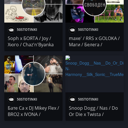
50STOTINKI
50STOTINKI
Soph x БОЯТА / Joy /
maxe' / RRS x GOLOKA /
Хюго / Chaz'n'Byanka
Маги / Белега /
CACTUS ERECTUS
50STOTINKI
50STOTINKI
Бате Са x DJ Mikey Flex /
Snoop Dogg / Nas / Do
BRO2 x IVONA /
Or Die x Twista /
Протагониста / DenYo
Merkules x Bone Thugs-
/ Ivan von SixtoN x
N-Harmony / Silk Sonic