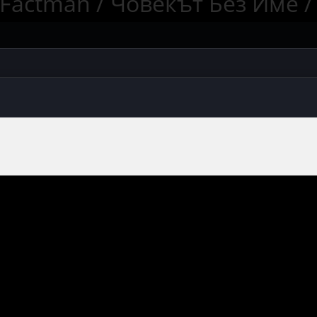
Factman / Човекът Без Име / 