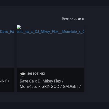
Виж всички
50STOTINKI
NNY /
Бате Са x DJ Mikey Flex /
Mom4eto x GR!NGOD / GADGET /
pshc