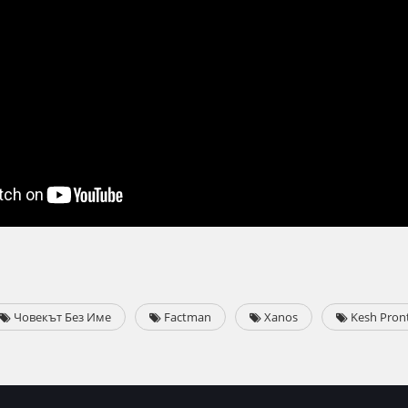
Човекът Без Име
Factman
Xanos
Kesh Pron