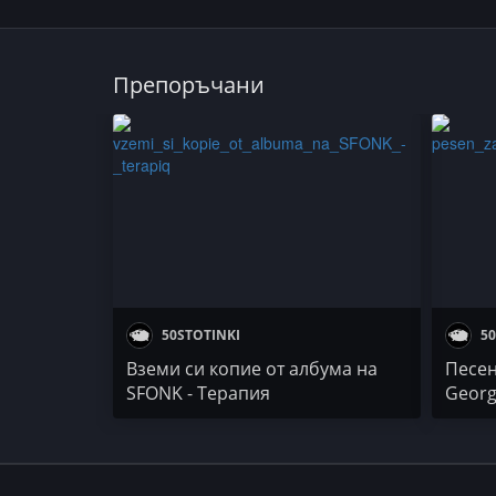
Препоръчани
50STOTINKI
50
Вземи си копие от албума на
Песен
SFONK - Терапия
Georg