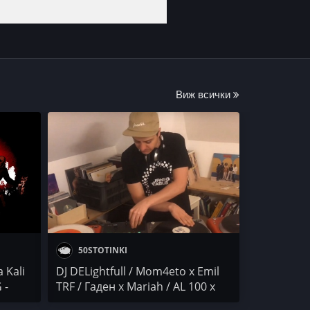
Виж всички
50STOTINKI
 Kali
DJ DELightfull / Mom4eto x Emil
 -
TRF / Гаден x Mariah / AL 100 x
Kask x Sr. Martini / Месаря x De