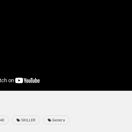
40
SKILLER
Белега