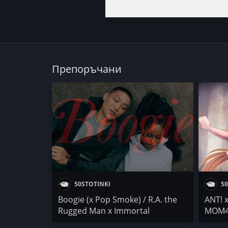
Препоръчани
50STOTINKI
50
Boogie (x Pop Smoke) / R.A. the
ANT! 
Rugged Man x Immortal
MOM4E
Technique / LouGotCash / Lil
МАКАР