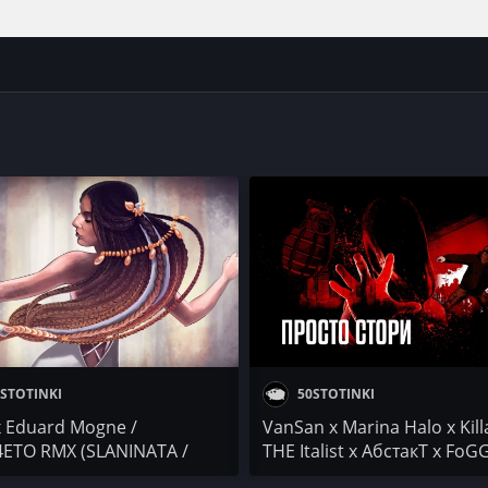
STOTINKI
50STOTINKI
x Eduard Mogne /
VanSan x Marina Halo x Killa
TO RMX (SLANINATA /
THE Italist x АбстакТ x FoGG
ОВ / Roscot) / Dorothy
ПРОСТО СТОРИ