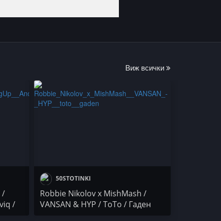
Виж всички
50STOTINKI
 /
Robbie Nikolov x MishMash /
viq /
VANSAN & HYP / ТоТо / Гаден