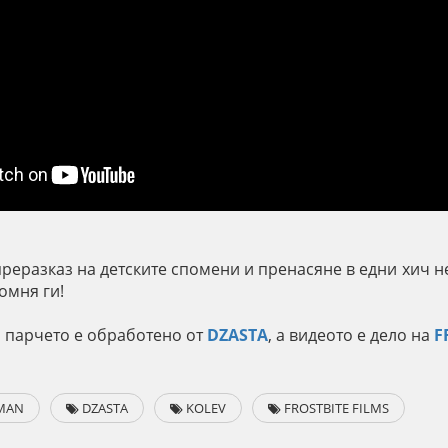
преразказ на детските спомени и пренасяне в едни хич н
Помня ги!
, парчето е обработено от
DZASTA
, а видеото е дело на
F
MAN
DZASTA
KOLEV
FROSTBITE FILMS