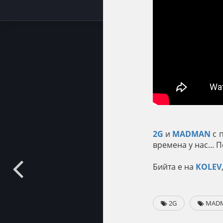
2G
и
MADMAN
с 
времена у нас... 
Бийта е на
KOLEV
2G
MAD