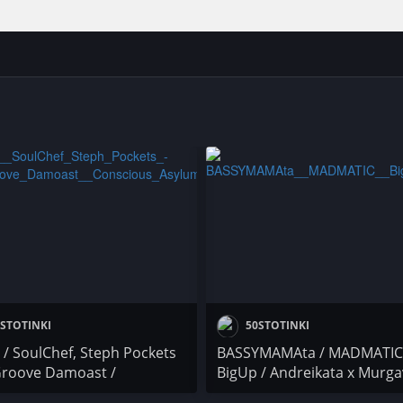
STOTINKI
50STOTINKI
 / SoulChef, Steph Pockets
BASSYMAMAta / MADMATIC
Groove Damoast /
BigUp / Andreikata x Murga
ious Asylum / Ana Ruth
Осем Пет