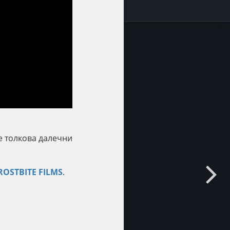
е толкова далечни
ROSTBITE FILMS
.