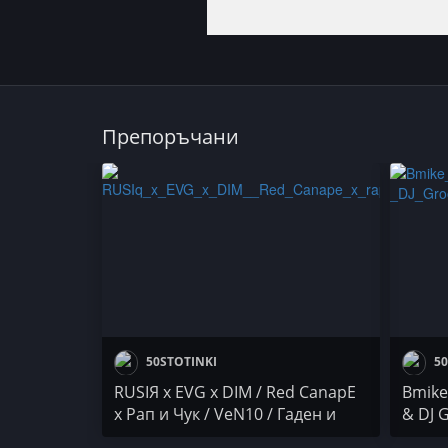
Препоръчани
50STOTINKI
50
RUSIЯ x EVG x DIM / Red CanapЕ
Bmike
x Рап и Чук / VeN10 / Гаден и
& DJ 
Ronin
Consc