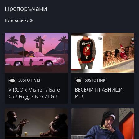
Препоръчани
Виж всички
50STOTINKI
50STOTINKI
V:RGO x Mishell / Бате
ВЕСЕЛИ ПРАЗНИЦИ,
Са / Fogg x Nex / LG /
Йо!
KING ROBI