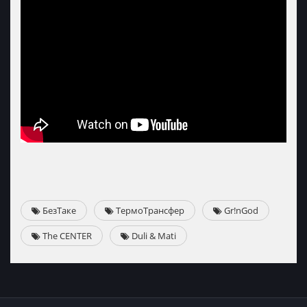
БезТаке
ТермоТрансфер
Gr!nGod
The CENTER
Duli & Mati