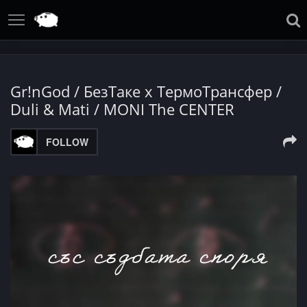
Gr!nGod / БезТаке x ТермоТрансфер /
Duli & Mati / MONI The CENTER
FOLLOW