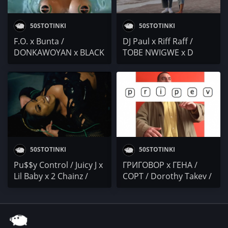
50STOTINKI
50STOTINKI
F.O. x Bunta /
DJ Paul x Riff Raff /
DONKAWOYAN x BLACK
TOBE NWIGWE x D
$NEAK / HONN KONG x
SMOKE / Chris Travis /
TANNO / VeN10
Big Scarr
50STOTINKI
50STOTINKI
Pu$$y Control / Juicy J x
ГРИГОВОР x ГЕНА /
Lil Baby x 2 Chainz /
СОРТ / Dorothy Takev /
Madchild / Chris Brown
Jankata x Lil Deiivid /
x Young Thug / Killah
Михаела Филева
Priest