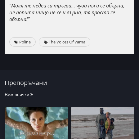
“Моля те недей си тръгва... чува тя и се обърна,
не попита нищо не се и върна, тя просто се
обърна!”
Polina
The Voices Of Varna
Препоръчани
Виж всички