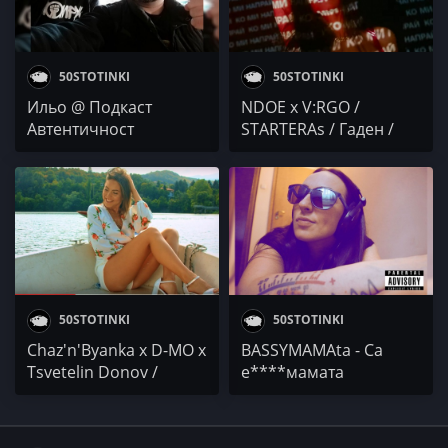
50STOTINKI
50STOTINKI
Ильо @ Подкаст
NDOE x V:RGO /
Автентичност
STARTERAs / Гаден /
Podhead Sound
50STOTINKI
50STOTINKI
Chaz'n'Byanka x D-MO x
BASSYMAMAta - Са
Tsvetelin Donov /
е****мамата
Jankata / BM x Riot x
Hush