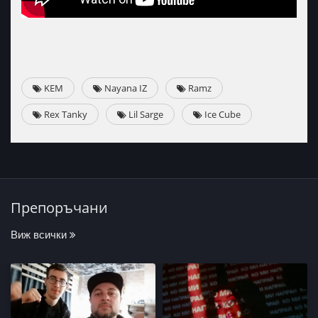
KEM
Nayana IZ
Ramz
Rex Tanky
Lil Sarge
Ice Cube
Препоръчани
Виж всички