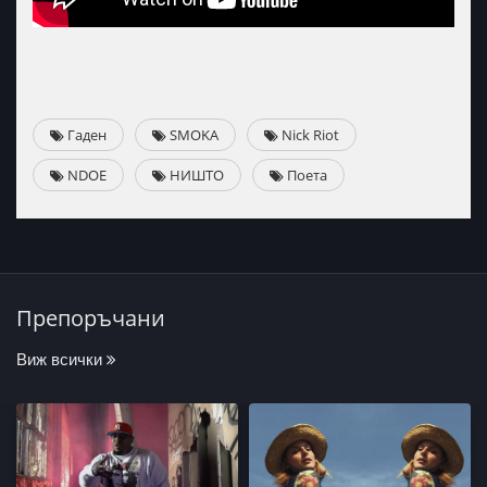
Гаден
SMOKA
Nick Riot
NDOE
НИШТО
Поета
Препоръчани
Виж всички