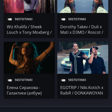
50STOTINKI
50STOTINKI
Wiz Khalifa / Sheek
Dorothy Takev / Duli x
Louch x Tony Moxberg /
Mati x D3MO / Roscot /
Yung Henny / Klass
МТЛ
Murda x Sosa Geek
50STOTINKI
50STOTINKI
Елена Сиракова -
EGOTRIP / Niki.Kotich x
Галактики (албум)
RaibR / DONKAWOYAN
/ Heita