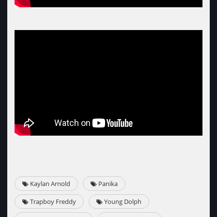
Kaylan Arnold
Panika
Trapboy Freddy
Young Dolph