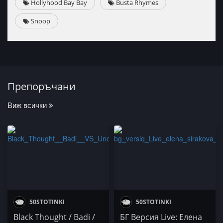
Hollyhood Bay Bay
Busta Rhymes
Snoop
Препоръчани
Виж всички
50STOTINKI
50STOTINKI
Black Thought / Badi /
БГ Версия Live: Елена