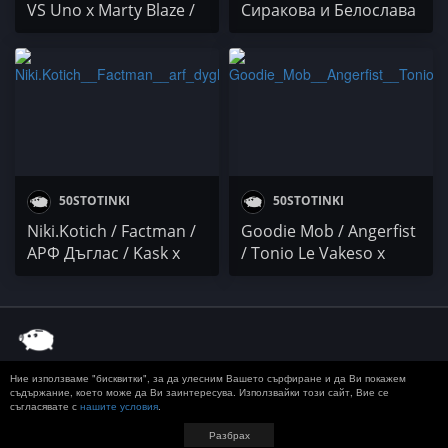
VS Uno x Marty Blaze /
Сиракова и Белослава
Frenchie BSM / Kina
Grannis
50STOTINKI
50STOTINKI
Niki.Kotich / Factman /
Goodie Mob / Angerfist
АРФ Дъглас / Kask x
/ Tonio Le Vakeso x
Minko x SrMartini x AL
Davodka / Adonis183 x
100 x DJ Reme
Foogiano
Ние използваме "бисквитки", за да улесним Вашето сърфиране и да Ви покажем
© 2020 50 STOTINKI
КОНТАКТ
ЗА РЕКЛАМА
съдържание, което може да Ви заинтересува. Използвайки този сайт, Вие се
съгласявате с
нашите условия
.
ДОСТАВКА, ЗАПЛАЩАНЕ И ВРЪЩАНЕ
ПОВЕРИТЕЛНОСТ
TERMS AND CONDITIONS
Разбрах