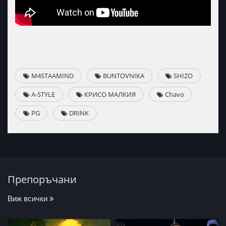
M4STAAMIND
BUNTOVNIKA
SHIZO
A-STYLE
КРИСО МАЛКИЯ
Chavo
PG
DRINK
Препоръчани
Виж всички