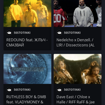
50STOTINKI
50STOTINKI
REDOUND feat. ЖЛЪЧ -
Nedelcho x Denzell. /
СМАЗВАЙ
L!R! / Dissecticons (AL
100 & Nuclearcore)
50STOTINKI
50STOTINKI
RUTHLESS BOY & DMB
Dave East / Chloe x
fеаt. VLADYMONEY &
Halle / RiFF RaFF & Jae