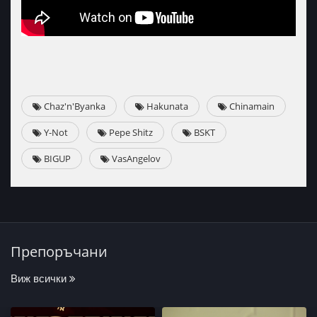
Chaz'n'Byanka
Hakunata
Chinamain
Y-Not
Pepe Shitz
BSKT
BIGUP
VasAngelov
Препоръчани
Виж всички