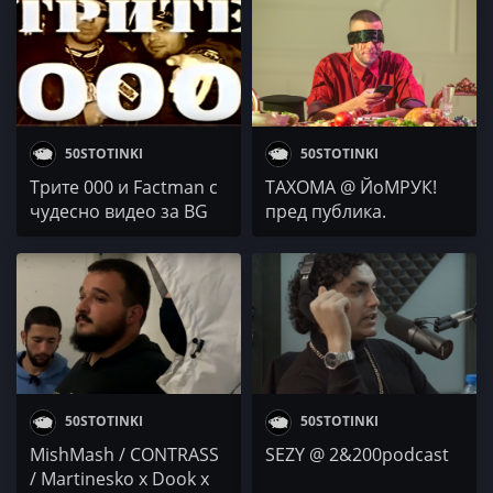
50STOTINKI
50STOTINKI
Трите 000 и Factman с
ТАХОМА @ ЙоМРУК!
чудесно видео за BG
пред публика.
Old School Hip Hop
ВЪПРОСИ?
Stars
50STOTINKI
50STOTINKI
MishMash / CONTRASS
SEZY @ 2&200podcast
/ Martinesko x Dook x