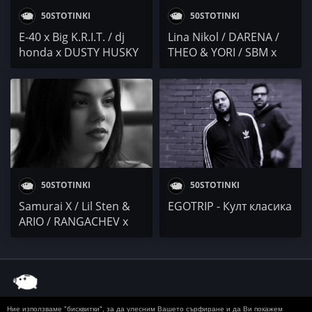
50STOTINKI
50STOTINKI
E-40 x Big K.R.I.T. / dj
Lina Nikol / DARENA /
honda x DUSTY HUSKY
THEO & YORI / SBM x
/ Tom MacDonald / DJ
KMC / CHERNOGLED
The Rapper x Lil Baby x
Clemm Rishad
50STOTINKI
50STOTINKI
Samurai X / Lil Sten &
EGOTRIP - Култ класика
ARIO / RANGACHEV x
YULKATA & VAKÏS / Jeko
Ang
Ние използваме "бисквитки", за да улесним Вашето сърфиране и да Ви покажем