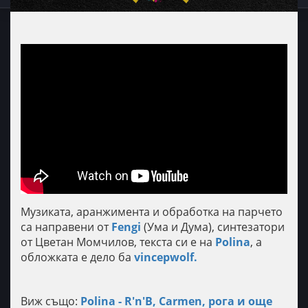
Музиката, аранжимента и обработка на парчето
са направени от
Fengi
(Ума и Дума), синтезатори
от Цветан Момчилов, текста си е на
Polina
, а
обложката е дело ба
vincepwolf.
Виж също:
Polina - R'n'B, Carmen, рога и още