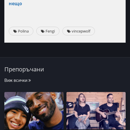
нещо
Polina
Fengi
vincepwolf
Препоръчани
Виж всички