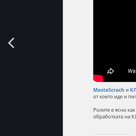
MastaScrach
и
К
от което иде и п
Ролите е ясно как
обработката на К