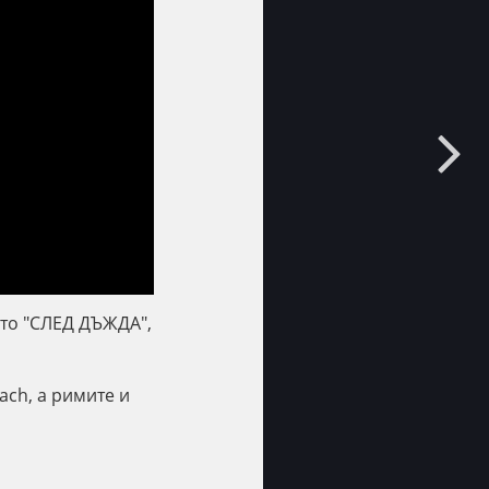
ето "СЛЕД ДЪЖДА",
ach, а римите и