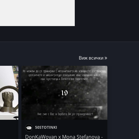
Виж всички
50STOTINKI
DonKaWoyan x Mona Stefanova -