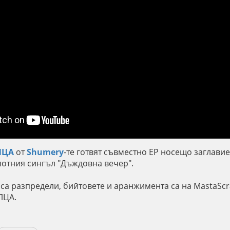
ЛЦА
от
Shumery
-те готвят съвместно EP носещо заглави
илотния сингъл "Дъждовна вечер".
 са разпредели, бийтовете и аранжимента са на MastaScr
ЛЦА.