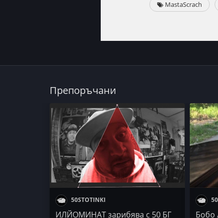
MastaScrach
Препоръчани
50STOTINKI
50
ИЛЙОМИНАТ зарибява с 50 БГ
Бобо 