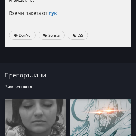
Вземи пакета от
тук
DenYo
Sensei
DiS
Препоръчани
Виж всички