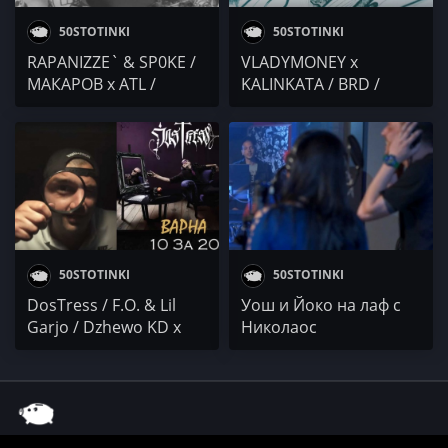
50STOTINKI
50STOTINKI
RAPANIZZE` & SP0KE /
VLADYMONEY x
МАКАРОВ x ATL /
KALINKATA / BRD /
Blezzeth / CVET'N x
Gabby G / Young TG /
NASKO
DJ 89 & Boryana
Vasileva
50STOTINKI
50STOTINKI
DosTress / F.O. & Lil
Уош и Йоко на лаф с
Garjo / Dzhewo KD x
Николаос
Evs0 / Marakesha х
Тамах / GP