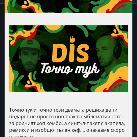
Точно тук и точно тези двамата решиха да ти
подарят не просто нов трак в емблематичното
за родният хоп комбо, а сингъл-пакет с акапела,
ремикси и изобщо пълен кеф..., очакваме скоро
и видеото.