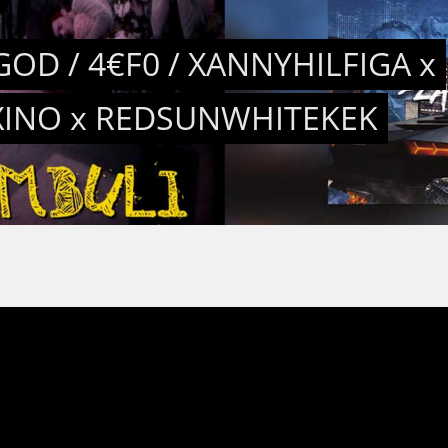
OD / 4€F0 / XANNYHILFIGA x
INO x REDSUNWHITEKEK