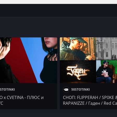
STOTINKI
50STOTINKI
 x CVETINA - ПЛЮС и
СНОП: FLIPPERAH / SP0KE 
С
RAPANIZZE / Гаден / Red C
Honda Podcast