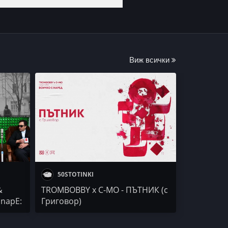
Виж всички
50STOTINKI
&
TROMBOBBY x C-MO - ПЪТНИК (с
anapE:
Григовор)