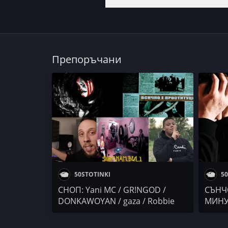
Препоръчани
50STOTINKI
50
СНОП: Yani MC / GR!NGOD /
СЪНЧО
DONKAWOYAN / gaza / Robbie
МИНУ
Nikolov