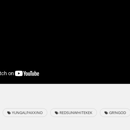
YUNGALPAXXINO
REDSUNWHITEKEK
GR!NGOD