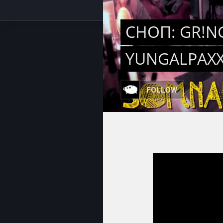
СНОП: GR!NG
YUNGALPAXX
FOLLOW