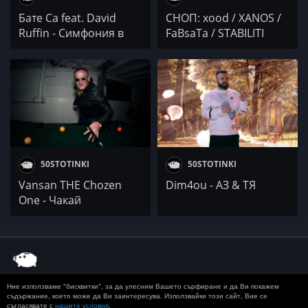
Бате Са feat. David
СНОП: xood / XANOS /
Ruffin - Симфония в
FaBsaTa / STABILITI
сепия
50STOTINKI
50STOTINKI
Vansan THE Chozen
Dim4ou - АЗ & ТЯ
One - Чакай
Ние използваме "бисквитки", за да улесним Вашето сърфиране и да Ви покажем
© 2020 50 STOTINKI
КОНТАКТ
ЗА РЕКЛАМА
съдържание, което може да Ви заинтересува. Използвайки този сайт, Вие се
съгласявате с
нашите условия
.