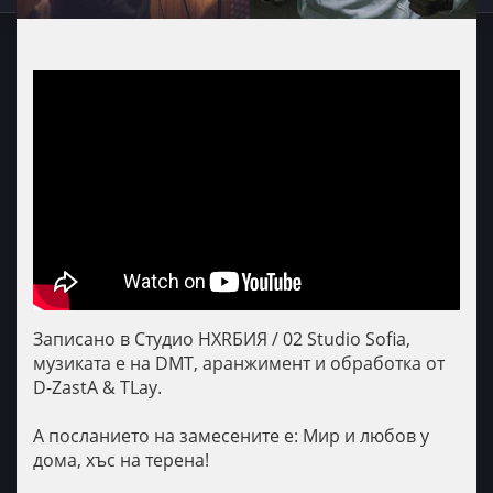
Записано в Студио НХRБИЯ / 02 Studio Sofia,
музиката е на DMT, аранжимент и обработка от
D-ZastA & TLay.
А посланието на замесените е: Мир и любов у
дома, хъс на терена!