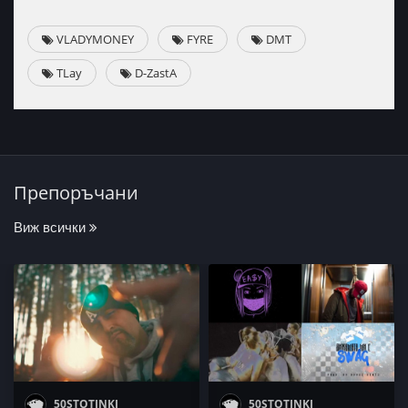
VLADYMONEY
FYRE
DMT
TLay
D-ZastA
Препоръчани
Виж всички
50STOTINKI
50STOTINKI