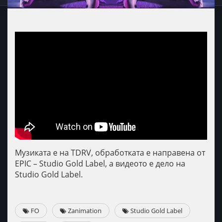
Музиката е на TDRV, обработката е направена от
EPIC – Studio Gold Label, а видеото е дело на
Studio Gold Label.
FO
Zanimation
Studio Gold Label