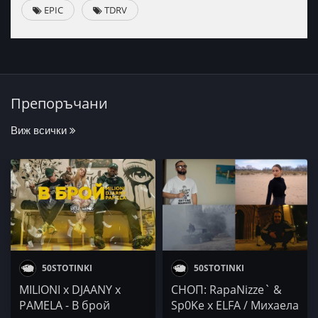
EPIC
TDRV
Препоръчани
Виж всички
50STOTINKI
50STOTINKI
MILIONI x DJAANY x
СНОП: RapaNizze` &
PAMELA - В брой
Sp0Ke x ELFA / Михаела