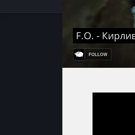
F.O. - Кирли
FOLLOW