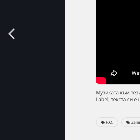
Музиката към тези
Label, текста си е
F.O.
Zani