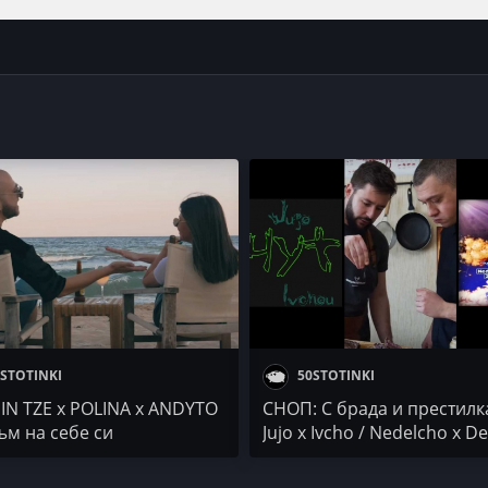
STOTINKI
50STOTINKI
IN TZE x POLINA x ANDYTO
СНОП: С брада и престилка
съм на себе си
Jujo x Ivcho / Nedelcho x De