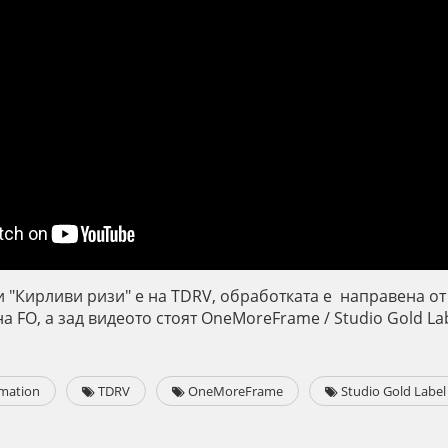
 "Кирливи ризи" е на TDRV, обработката е направена от 
 на FO, а зад видеото стоят ОneMoreFrame / Studio Gold Lab
mation
TDRV
ОneMoreFrame
Studio Gold Label