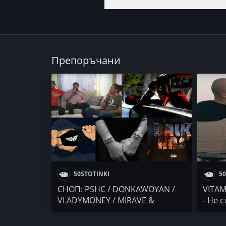
Препоръчани
50STOTINKI
50
СНОП: PSHC / DONKAWOYAN /
VITAM
VLADYMONEY / MIRAVE &
- Не 
Speechlesz / SILENT CITY x
Георги Кючуков