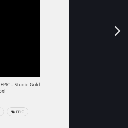
EPIC – Studio Gold
el.
EPIC