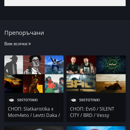
Препоръчани
Виж всички
50STOTINKI
50STOTINKI
СНОП: Slatkaristika x
СНОП: Evs0 / SILENT
Mom4eto / Levtti Daka /
CITY / BRD / Vessy
TRNT Twins / МАКАРОВ
Boneva
x ATL / polaric