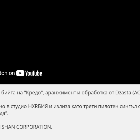
 бийта на "Кредо", аранжимент и обработка от Dzasta (AC
но в студио НХRБИЯ и излиза като трети пилотен сингъл 
да”.
EISHAN CORPORATION.