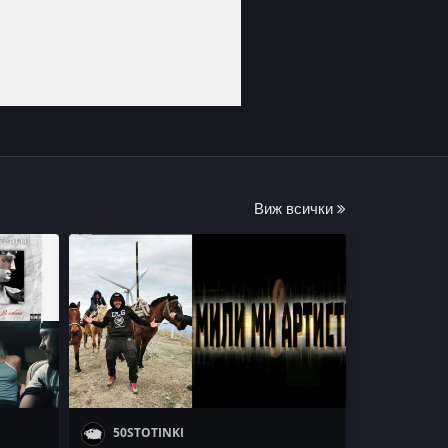
Виж всички
50STOTINKI