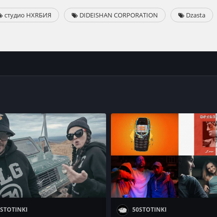
студио НХRБИЯ
DIDEISHAN CORPORATION
Dzasta
STOTINKI
50STOTINKI