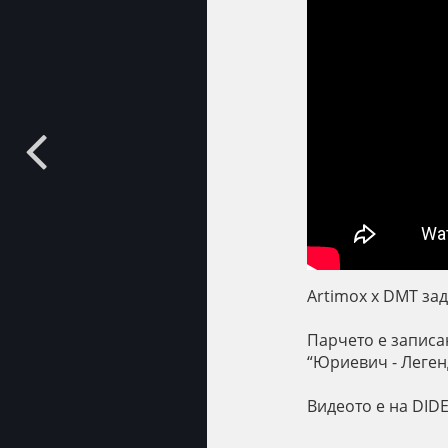
Artimox x DMT зад
Парчето е записа
“Юриевич - Леген
Видеото е на DID