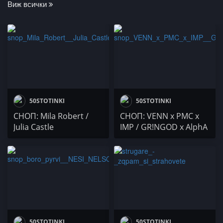
Виж всички
50STOTINKI
50STOTINKI
СНОП: Mila Robert /
СНОП: VENN x PMC x
Julia Castle
IMP / GR!NGOD x AlphA
x Sezy
50STOTINKI
50STOTINKI