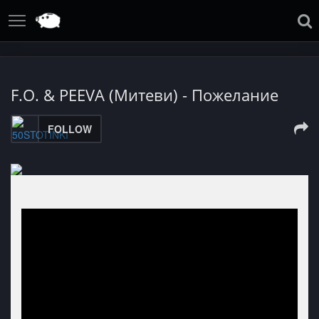
F.O. & PEEVA (Митеви) - Пожелание
FOLLOW