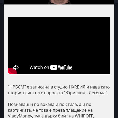
"НРБСМ" е записана в студио НХRБИЯ и идва като
вторият сингъл от проекта “Юриевич - Легенда”.
Познаваш и по вокала и по стила, а и по
картинката, че това е превъплащение на
VladyMoney, тук е върху бийт на WHIPOFF,