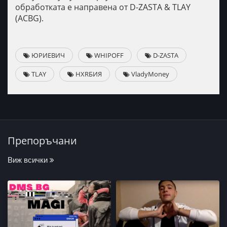
обработката е направена от D-ZASTА & TLAY
(ACBG).
ЮРИЕВИЧ
WHIPOFF
D-ZASTA
TLAY
НХRБИЯ
VladyMoney
Препоръчани
Виж всички