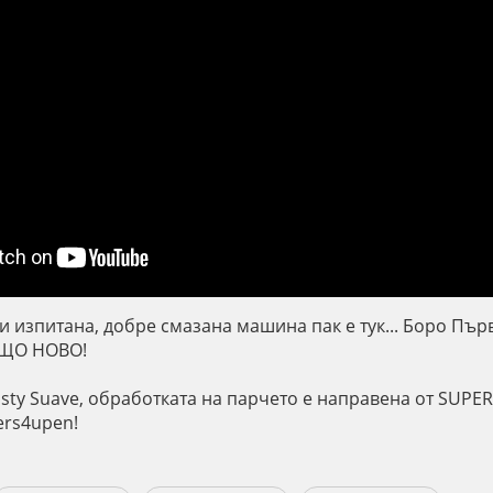
зи изпитана, добре смазана машина пак е тук... Боро Пъ
ЕЩО НОВО!
sty Suave, обработката на парчето е направена от SUPER
ers4upen!