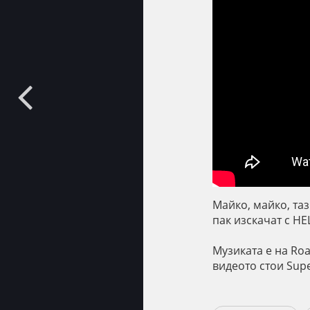
Майко, майко, та
пак изскачат с Н
Музиката е на Roa
видеото стои Sup