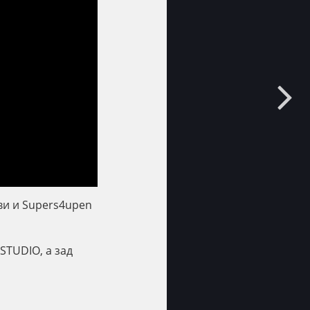
рви и Supers4upen
STUDIO, а зад