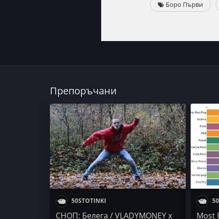
Боро Първи
Препоръчани
50STOTINKI
50
СНОП: Белега / VLADYMONEY x
Most P