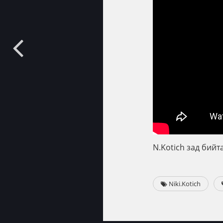
N.Kotich зад бийт
Niki.Kotich