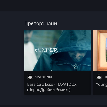
Препоръчани
50STOTINKI
50
Бате Са x Еско - ПАРА$DOX
Young
(ЧерноДробил Ремикс)