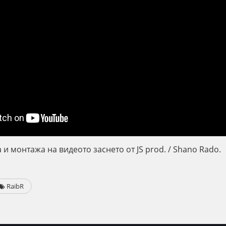
а и монтажа на видеото заснето от JS prod. / Shano Rado.
RaibR