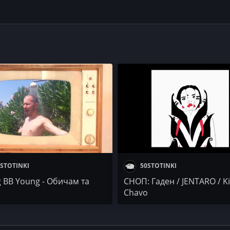
STOTINKI
50STOTINKI
 BB Young - Обичам та
СНОП: Гаден / JENTARO / Ki
Chavo