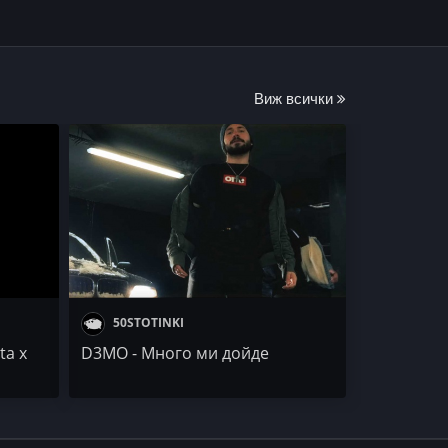
Виж всички
50STOTINKI
ta x
D3MO - Много ми дойде