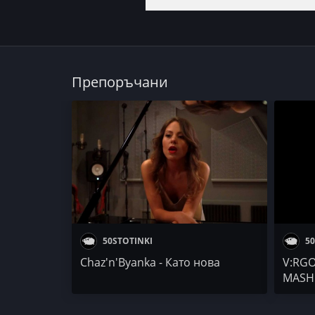
Препоръчани
50STOTINKI
50
Chaz'n'Byanka - Като нова
V:RGO
MASH