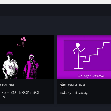
STOTINKI
50STOTINKI
 x SHIZO - BROKE BOI
Extazy - Възход
UP