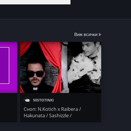
Виж всички
50STOTINKI
Сноп: N.Kotich x Raibera /
Hakunata / Sashizzle /
PYROTECHNIX CREW