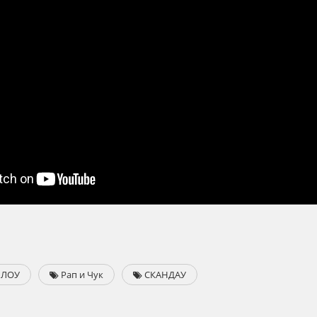
ЛОУ
Рап и Чук
СКАНДАУ