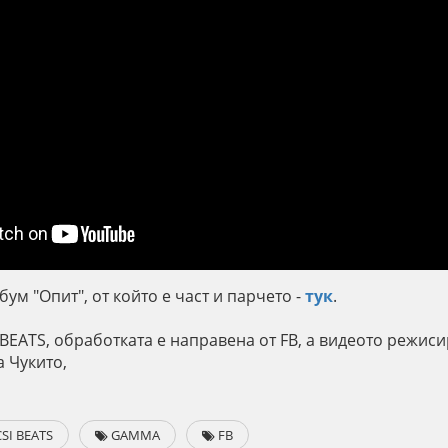
ум "Опит", от който е част и парчето -
тук
.
I BEATS, обработката е направена от FB, а видеото режи
а Чукито,
SI BEATS
GAMMA
FB