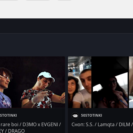
STOTINKI
50STOTINKI
 rare boi / D3MO x EVGENI /
Сноп: S.S. / Lamqta / DILM /
Y / DRAGO