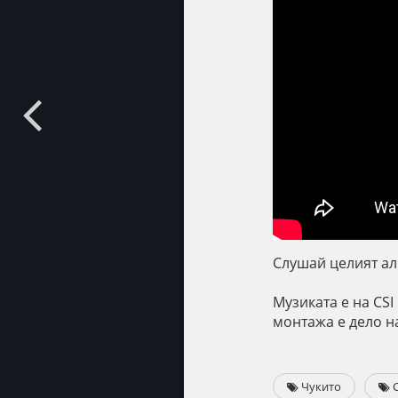
Слушай целият алб
Музиката е на CS
монтажа е дело н
Чукито
C