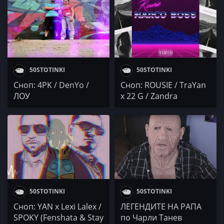
50STOTINKI
50STOTINKI
Сноп: 4PK / DenYo /
Сноп: ROUSIE / TraYan
ЛОУ
x 22 G / Zandra
50STOTINKI
50STOTINKI
Сноп: YAN x Lexi Lalex /
ЛЕГЕНДИТЕ НА РАПА
SPOKY (Fenshata & Stay
по Чарли Танев