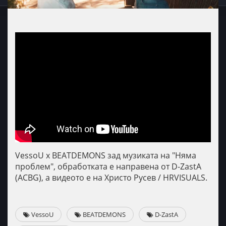
VessoU x BEATDEMONS зад музиката на "Няма
проблем", обработката е направена от D-ZastA
(ACBG), а видеото е на Христо Русев / HRVISUALS.
VessoU
BEATDEMONS
D-ZastA