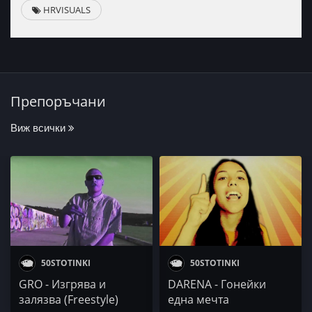
HRVISUALS
Препоръчани
Виж всички
50STOTINKI
50STOTINKI
GRO - Изгрява и
DARENA - Гонейки
залязва (Freestyle)
една мечта