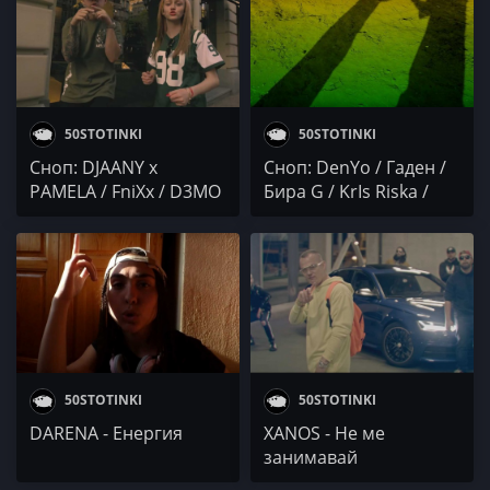
50STOTINKI
50STOTINKI
Сноп: DJAANY x
Сноп: DenYo / Гаден /
PAMELA / FniXx / D3MO
Бира G / KrIs Riska /
100y40 & BROS & Gri
50STOTINKI
50STOTINKI
DARENA - Енергия
XANOS - Не ме
занимавай