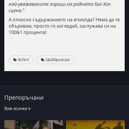
най-уважаваните лирици на родната Хип Хоп
сцена."
А относно съдържанието на епизода? Няма да те
обърквам, просто го изгледай, заслужава си на
100&1 процента!
ЖЛЪЧ
2&200podcast
Препоръчани
Виж всички