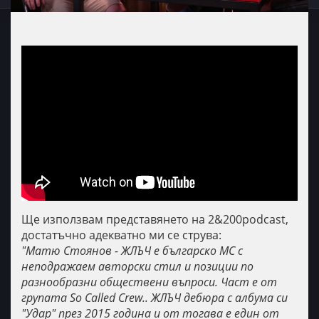
Ще използвам представянето на 2&200podcast,
достатъчно адекватно ми се струва:
"Матю Стоянов - ЖЛЪЧ е българско МС с
неподражаем авторски стил и позиции по
разнообразни обществени въпроси. Част е от
групата So Called Crew.. ЖЛЪЧ дебюра с албума си
"Удар" през 2015 година и от тогава е един от