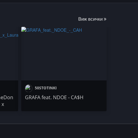
Виж всички
50STOTINKI
TheDon
GRAFA feat. NDOE - CA$H
 x