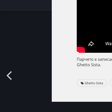
Парчето е записан
Ghetto Sista.
Ghetto Sista