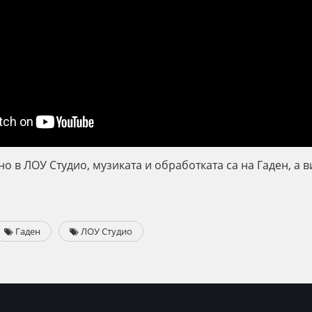
о в ЛОУ Студио, музиката и обработката са на Гаден, а в
Гаден
ЛОУ Студио