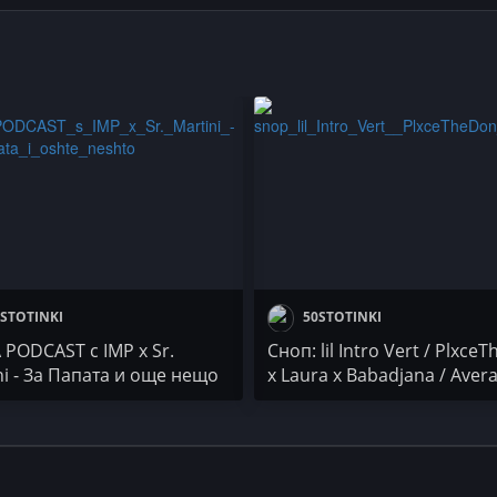
STOTINKI
50STOTINKI
PODCAST с IMP x Sr.
Сноп: lil Intro Vert / Plxce
ni - За Папата и още нещо
x Laura x Babadjana / Avera
Madjuna