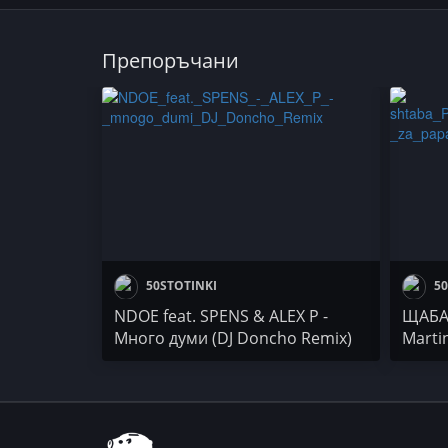
Препоръчани
50STOTINKI
50
NDOE feat. SPENS & ALEX P -
ЩАБА 
Много думи (DJ Doncho Remix)
Marti