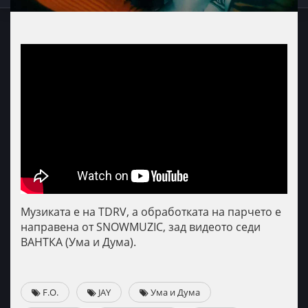
Музиката е на ТDRV, а обработката на парчето е
направена от SNOWMUZIC, зад видеото седи
ВАНТКА (Ума и Дума).
F.O.
JAY
Ума и Дума