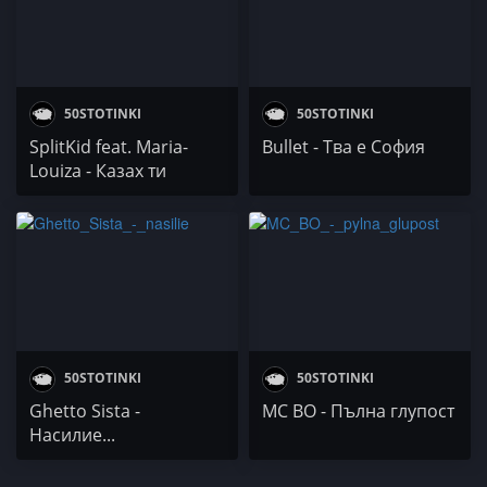
50STOTINKI
50STOTINKI
SplitKid feat. Maria-
Bullet - Tва е София
Louiza - Казах ти
50STOTINKI
50STOTINKI
Ghetto Sista -
MC BO - Пълна глупост
Насилие...