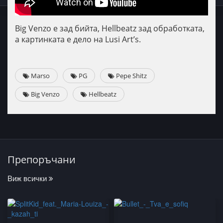
Big Venzo е зад бийта, Hellbeatz зад обработката,
а картинката е дело на Lusi Art’s.
Marso
PG
Pepe Shitz
Big Venzo
Hellbeatz
Препоръчани
Виж всички