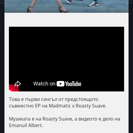
Това е първи сингъл от предстоящото
съвместно EP на Madmatic x Roasty Suave.
Музиката е на Roasty Suave, а видеото е дело на
Emanuil Albert.