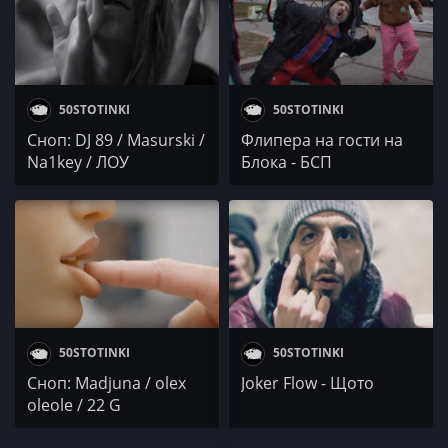
50STOTINKI
50STOTINKI
Сноп: DJ 89 / Masurski /
Флипера на гости на
Na1key / ЛОУ
Блока - БСП
50STOTINKI
50STOTINKI
Сноп: Madjuna / olex
Joker Flow - Щото
oleole / 22 G