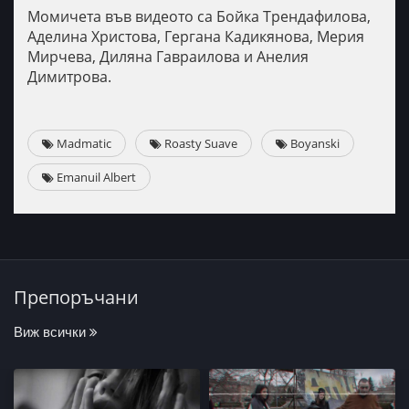
Момичета във видеото са Бойка Трендафилова,
Аделина Христова, Гергана Кадикянова, Мерия
Мирчева, Диляна Гавраилова и Анелия
Димитрова.
Madmatic
Roasty Suave
Boyanski
Emanuil Albert
Препоръчани
Виж всички