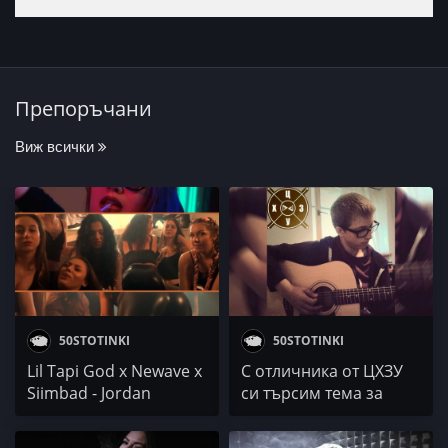
Препоръчани
Виж всички
50STOTINKI
50STOTINKI
Lil Tapi God x Newave x
С отличника от ЦХЗУ
Siimbad - Jordan
си търсим тема за
дискусия