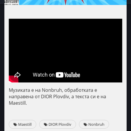
Музиката е на Nonbruh, обработката е
направена от DIOR Plovdiv, а текста си е на
Maestill.
Maestill
DIOR Plovdiv
Nonbruh