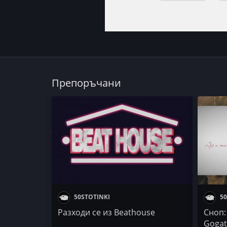
Препоръчани
50STOTINKI
50
Разходи се из Beathouse
Сноп:
Gogat