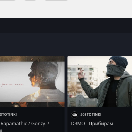
STOTINKI
50STOTINKI
 Rapamathic / Gonzy. /
D3MO - Прибирам
a