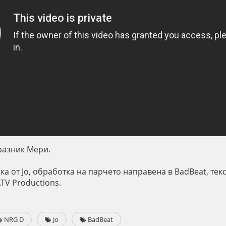
разник Мери.
а от Jo, обработка на парчето направена в BadBeat, тек
TV Productions.
NRG D
Jo
BadBeat