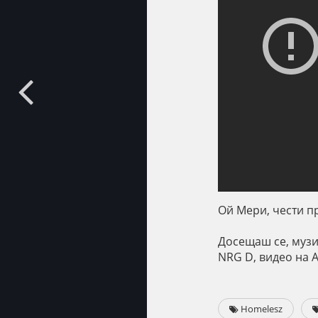
Ой Мери, чести п
Досещаш се, музик
NRG D, видео на A
Homelesz