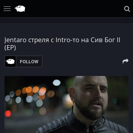
Jentaro стреля с Intro-то на Сив Бог II
(EP)
FOLLOW