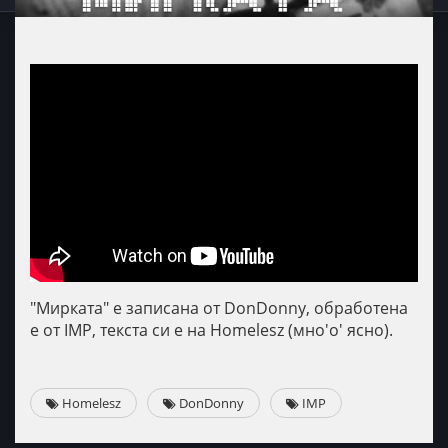
"Мирката" е записана от DonDonny, обработена
е от IMP, текста си е на Homelesz (мно'о' ясно).
Homelesz
DonDonny
IMP