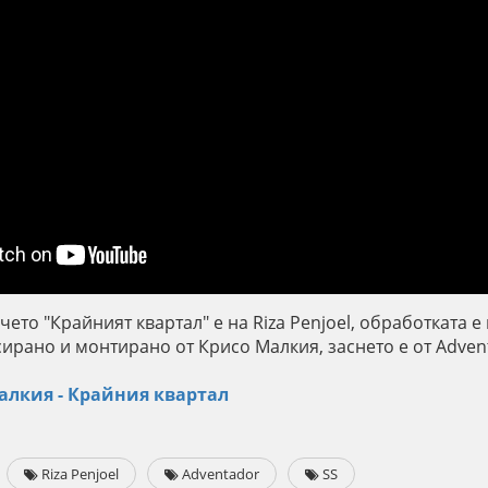
ето "Крайният квартал" е на Riza Penjoel, обработката е 
сирано и монтирано от Крисо Малкия, заснето е от Adven
алкия - Крайния квартал
Riza Penjoel
Adventador
SS