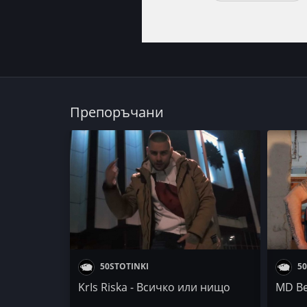
Препоръчани
50STOTINKI
50
KrIs Riska - Всичко или нищо
MD Be