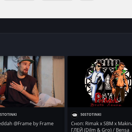
STOTINKI
50STOTINKI
ddah @Frame by Frame
Сноп: Rimak x SBM x Makin
ГЛЕЙ (Dilm & Gro) / Bensa