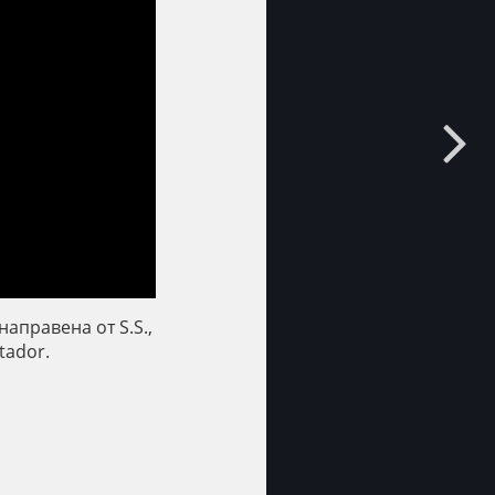
направена от S.S.,
tador.