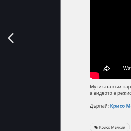
Музиката към парч
а видеото е режи
Дърпай:
Крисо М
Крисо Малкия