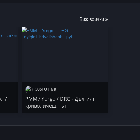
Виж всички
50STOTINKI
л /
PMM / Yorgo / DRG - Дългият
криволичещ път