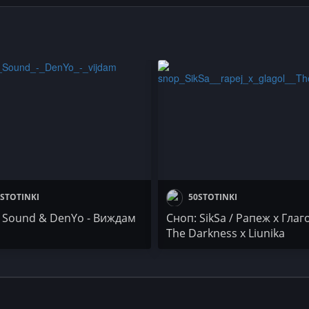
STOTINKI
50STOTINKI
 Sound & DenYo - Виждам
Сноп: SikSa / Рапеж x Глаго
The Darkness x Liunika