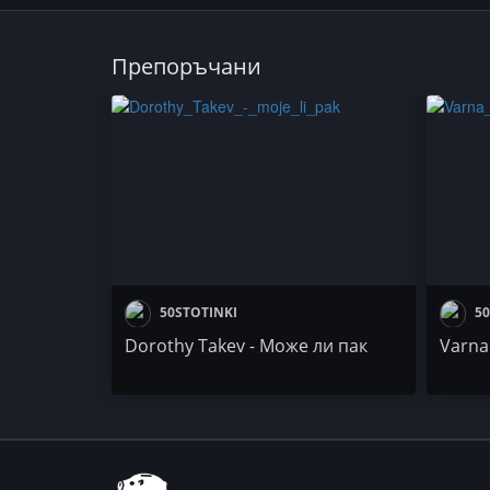
Препоръчани
50STOTINKI
50
Dorothy Takev - Може ли пак
Varna