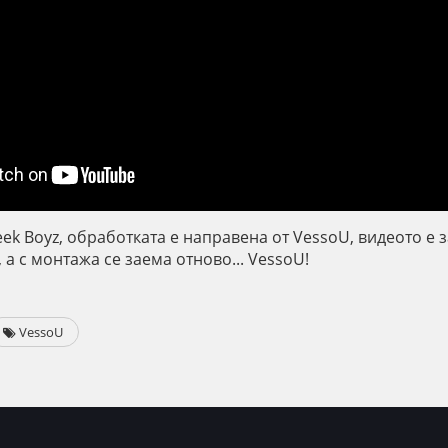
ek Boyz, обработката е направена от VessoU, видеото е з
а с монтажа се заема отново... VessoU!
VessoU