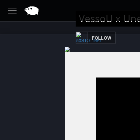
VessoU x Une
FOLLOW