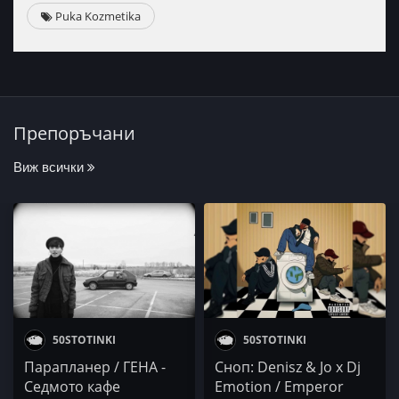
Puka Kozmetika
Препоръчани
Виж всички
50STOTINKI
50STOTINKI
Парапланер / ГЕНА -
Сноп: Denisz & Jo x Dj
Седмото кафе
Emotion / Emperor