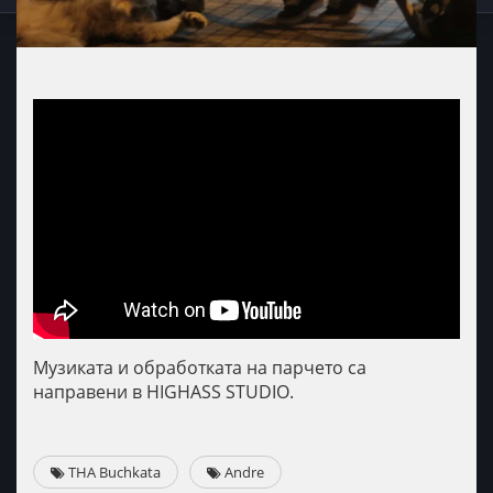
Музиката и обработката на парчето са
направени в HIGHASS STUDIO.
THA Buchkata
Andre