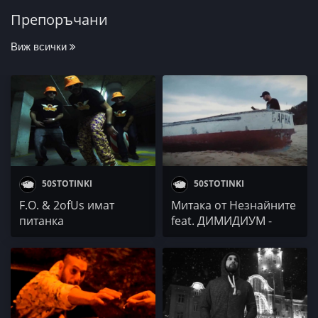
Препоръчани
Виж всички
50STOTINKI
50STOTINKI
F.O. & 2ofUs имат
Митака от Незнайните
питанка
feat. ДИМИДИУМ -
Същност