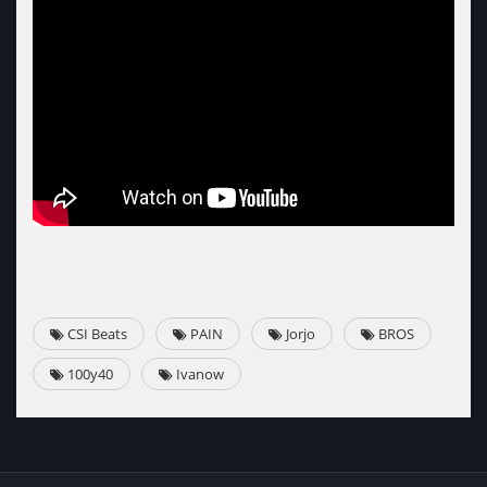
CSI Beats
PAIN
Jorjo
BROS
100y40
Ivanow