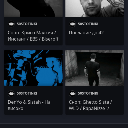
50STOTINKI
50STOTINKI
Сноп: Крисо Малкия /
Послание до 42
Инстант / EBS / Biseroff
& Yorgo
50STOTINKI
50STOTINKI
DenYo & Sistah - На
Сноп: Ghetto Sista /
високо
WLD / RapaNizze`/
Черно Бяло