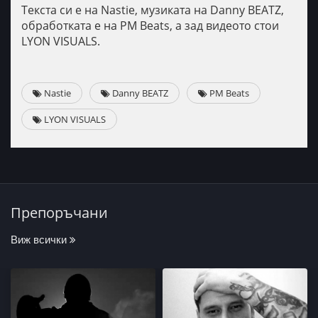
Текста си е на Nastie, музиката на Danny BEATZ,
обработката е на PM Beats, а зад видеото стои
LYON VISUALS.
Nastie
Danny BEATZ
PM Beats
LYON VISUALS
Препоръчани
Виж всички