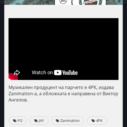
Музикален продуцент на парчето е 4PK, издава
Zanimation-а, а обложката е направена от Виктор
Ангелов.
FO
JAY
Zanimation
4PK