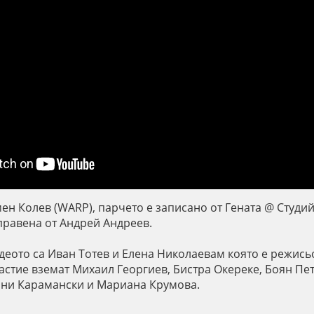
мен Колев (WARP), парчето е записано от Гената @ Студи
правена от Андрей Андреев.
деото са Иван Тотев и Елена Николаевам която е режись
частие вземат Михаил Георгиев, Бистра Окереке, Боян Пе
ани Карамански и Мариана Крумова.