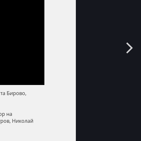
йта Бирово,
ор на
тров, Николай