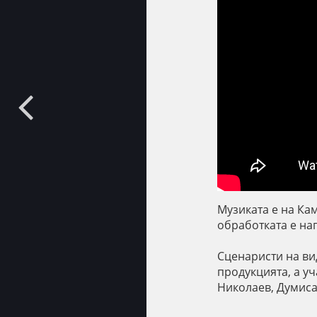
Музиката е на Ка
обработката е на
Сценаристи на ви
продукцията, а у
Николаев, Думис