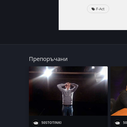
F-Act
Препоръчани
50STOTINKI
50