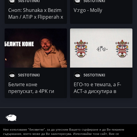
50STOTINKI
50STOTINKI
Сноп: Shunaka x Bezim
V:rgo - Molly
Man / ATiP x Flipperah x
Kupled / Rapamathic /
Madjuna / LazyToni
50STOTINKI
50STOTINKI
Белите коне
ЕГО-то е темата, а F-
препускат, а 4PK ги
ACT-а дискутира в
води
рими
Ние използваме "бисквитки", за да улесним Вашето сърфиране и да Ви покажем
© 2020 50 STOTINKI
КОНТАКТ
ЗА РЕКЛАМА
съдържание, което може да Ви заинтересува. Използвайки този сайт, Вие се