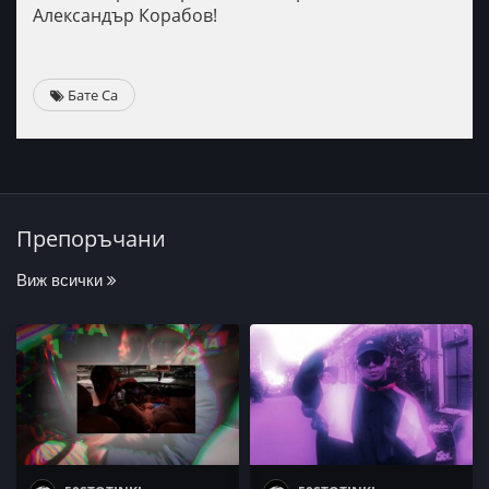
Александър Корабов!
Бате Са
Препоръчани
Виж всички