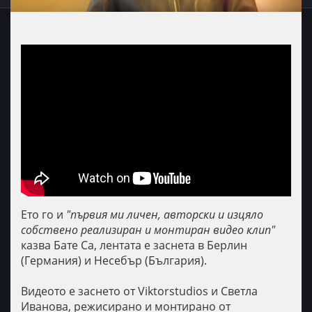
Ето го и
"първия ми личен, авторски и изцяло
собствено реализиран и монтиран видео клип"
казва Бате Са, лентата е заснета в Берлин
(Германия) и Несебър (България).
Видеото е заснето от Viktorstudios и Светла
Иванова, режисирано и монтирано от