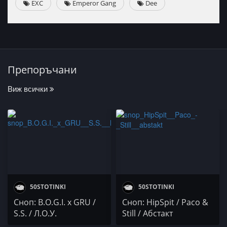
EXC
Emperor Gang
Dee
Препоръчани
Виж всички
50STOTINKI
50STOTINKI
Сноп: B.O.G.I. x GRU /
Сноп: HipSpit / Paco &
S.S. / Л.О.У.
Still / Абстакт