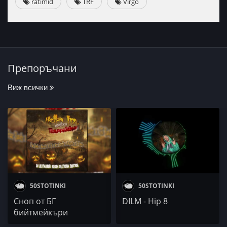
ratimid
TRF
Virgo
Препоръчани
Виж всички
50STOTINKI
50STOTINKI
Сноп от БГ
DILM - Hip 8
бийтмейкъри
представя Hella Inn