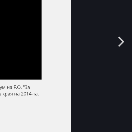
м на F.O. "За
 края на 2014-та,