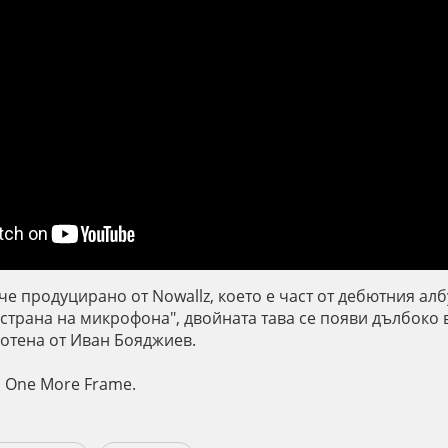
рче продуцирано от Nowallz, което е част от дебютния албу
 страна на микрофона", двойната тава се появи дълбоко в
ботена от Иван Бояджиев.
а One More Frame.