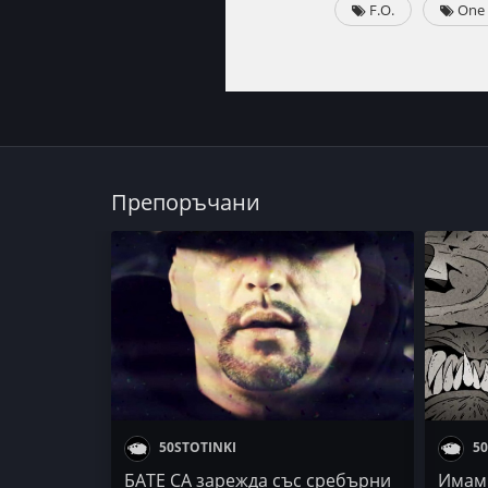
F.O.
One 
Препоръчани
50STOTINKI
50
БАТЕ СА зарежда със сребърни
Имам 