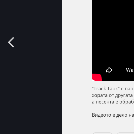
"Track Танк" е па
хората от другата
а песента е обра
Видеото е дело н