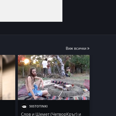
Виж всички
50STOTINKI
Слов и Шемет (ЧетворКръг) и