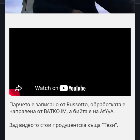
Парчето е записано от Russotto, обработката е
направена от BATKO IM, а бийта е на AtYyA.
Зад видеото стои продуцентска къща "Тези".