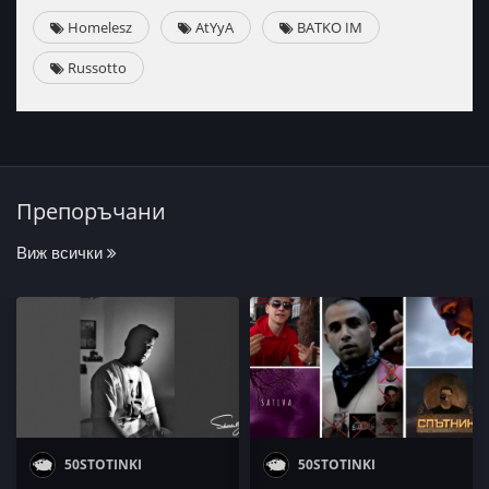
Homelesz
AtYyA
BATKO IM
Russotto
Препоръчани
Виж всички
50STOTINKI
50STOTINKI