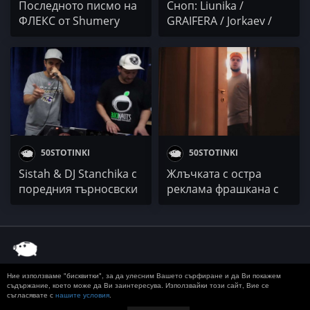
Последното писмо на
Сноп: Liunika /
ФЛЕКС от Shumery
GRAIFERA / Jorkaev /
звучи така...
ROSCOT / Apollo
50STOTINKI
50STOTINKI
Sistah & DJ Stanchika с
Жлъчката с остра
поредния търносвски
реклама фрашкана с
Jam
истини
Ние използваме "бисквитки", за да улесним Вашето сърфиране и да Ви покажем
© 2020 50 STOTINKI
КОНТАКТ
ЗА РЕКЛАМА
съдържание, което може да Ви заинтересува. Използвайки този сайт, Вие се
съгласявате с
нашите условия
.
ДОСТАВКА, ЗАПЛАЩАНЕ И ВРЪЩАНЕ
ПОВЕРИТЕЛНОСТ