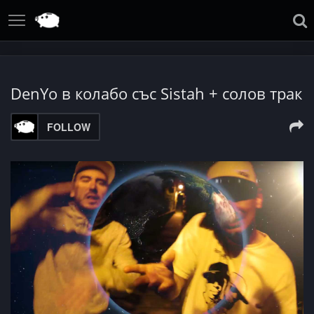
DenYo в колабо със Sistah + солов трак
FOLLOW