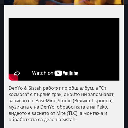
DenYo & Sistah работят по общ албум, а "От
космоса" е първия трак, с който ни запознават,
записан е в BaseMind Studio (Велико Търново),
музиката е на DenYo, обработката е на Peko,
видеото е заснето от Mite (TLC), а монтажа и
обработката са дело на Sistah.