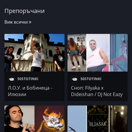
Препоръчани
Виж всички
50STOTINKI
50STOTINKI
Л.О.У. и Бобинеца -
Сноп: Filyaka x
Илюзии
Dideishan / DJ Not Eazy
/ Михаела Филева