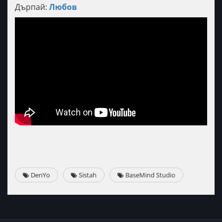
Дърпай:
Любов
DenYo
Sistah
BaseMind Studio